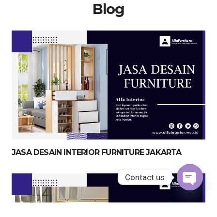
Blog
JASA DESAIN INTERIOR FURNITURE JAKARTA
Contact us
Contact us
Open
Open
chaty
chaty