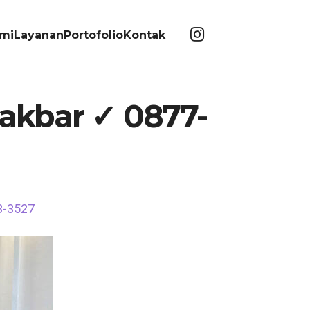
mi
Layanan
Portofolio
Kontak
akbar ✓ 0877-
3-3527