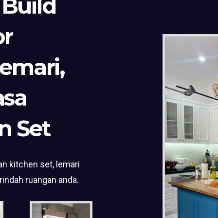
 Build
or
Lemari,
asa
n Set
n kitchen set, lemari
rindah ruangan anda.