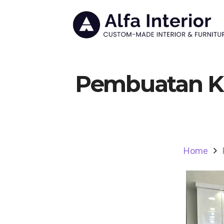
Pembuatan K
Home