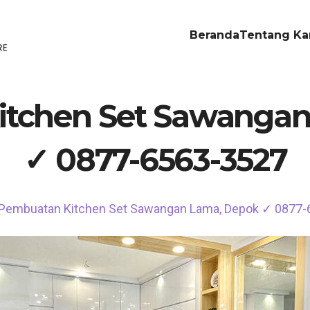
Beranda
Tentang Ka
itchen Set Sawangan
✓ 0877-6563-3527
Pembuatan Kitchen Set Sawangan Lama, Depok ✓ 0877-