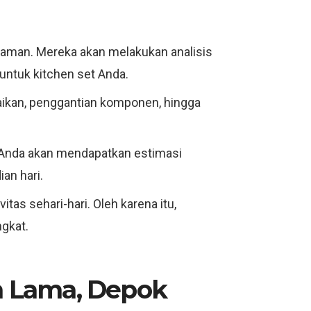
ngalaman. Mereka akan melakukan analisis
untuk kitchen set Anda.
rbaikan, penggantian komponen, hingga
. Anda akan mendapatkan estimasi
an hari.
tas sehari-hari. Oleh karena itu,
gkat.
n Lama, Depok