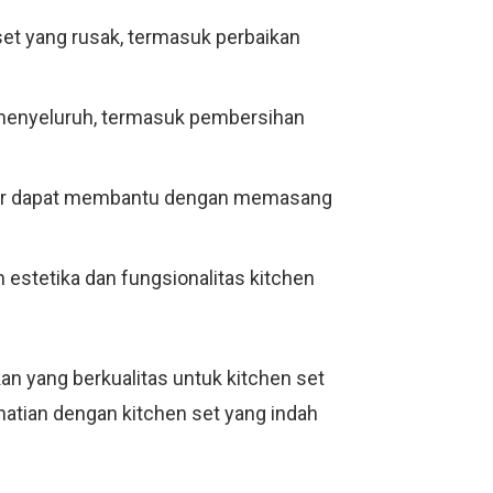
set yang rusak, termasuk perbaikan
 menyeluruh, termasuk pembersihan
terior dapat membantu dengan memasang
 estetika dan fungsionalitas kitchen
 yang berkualitas untuk kitchen set
rhatian dengan kitchen set yang indah