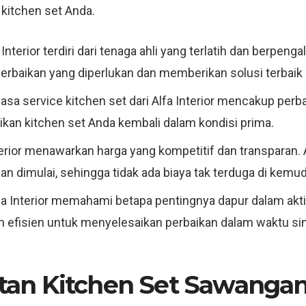
kitchen set Anda.
a Interior terdiri dari tenaga ahli yang terlatih dan berpe
baikan yang diperlukan dan memberikan solusi terbaik 
Jasa service kitchen set dari Alfa Interior mencakup pe
an kitchen set Anda kembali dalam kondisi prima.
nterior menawarkan harga yang kompetitif dan transparan
n dimulai, sehingga tidak ada biaya tak terduga di kemudi
lfa Interior memahami betapa pentingnya dapur dalam aktivi
 efisien untuk menyelesaikan perbaikan dalam waktu sin
an Kitchen Set Sawanga