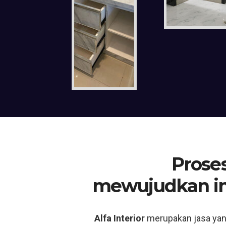
Proses
mewujudkan i
Alfa Interior
merupakan jasa ya