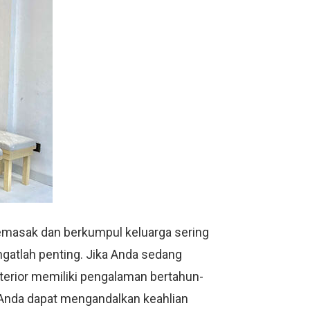
memasak dan berkumpul keluarga sering
ngatlah penting. Jika Anda sedang
Interior memiliki pengalaman bertahun-
. Anda dapat mengandalkan keahlian