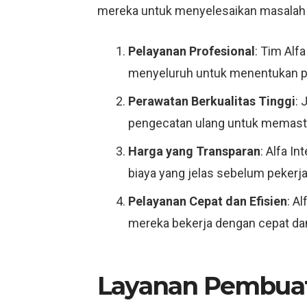
mereka untuk menyelesaikan masalah 
Pelayanan Profesional
: Tim Alf
menyeluruh untuk menentukan per
Perawatan Berkualitas Tinggi
: 
pengecatan ulang untuk memastik
Harga yang Transparan
: Alfa I
biaya yang jelas sebelum pekerjaa
Pelayanan Cepat dan Efisien
: A
mereka bekerja dengan cepat dan
Layanan Pembuat