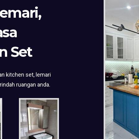
Lemari,
asa
n Set
n kitchen set, lemari
rindah ruangan anda.