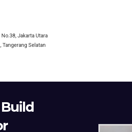
 No.38, Jakarta Utara
, Tangerang Selatan
 Build
or