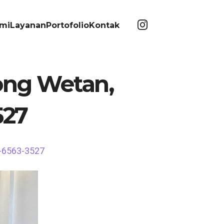
mi
Layanan
Portofolio
Kontak
ong Wetan,
527
7-6563-3527