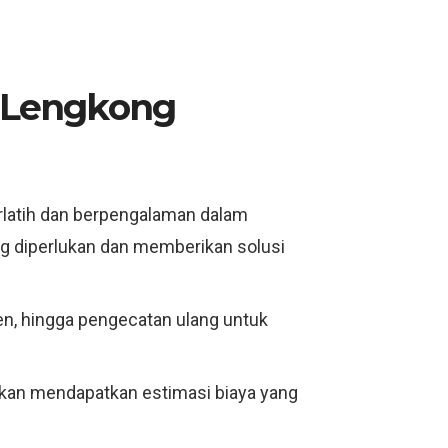
i Lengkong
 terlatih dan berpengalaman dalam
ng diperlukan dan memberikan solusi
, hingga pengecatan ulang untuk
kan mendapatkan estimasi biaya yang