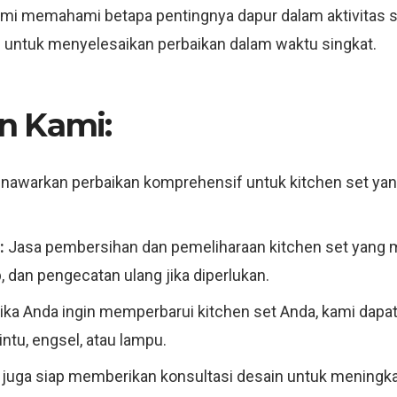
mi memahami betapa pentingnya dapur dalam aktivitas seh
n untuk menyelesaikan perbaikan dalam waktu singkat.
n Kami:
awarkan perbaikan komprehensif untuk kitchen set yang r
:
Jasa pembersihan dan pemeliharaan kitchen set yang
dan pengecatan ulang jika diperlukan.
ika Anda ingin memperbarui kitchen set Anda, kami d
ntu, engsel, atau lampu.
 juga siap memberikan konsultasi desain untuk meningka