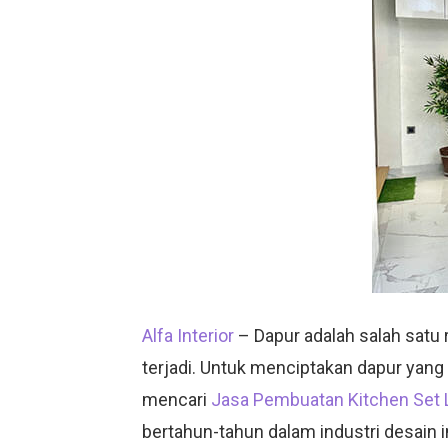
Alfa Interior
– Dapur adalah salah satu
terjadi. Untuk menciptakan dapur yang 
mencari
Jasa Pembuatan Kitchen Set
bertahun-tahun dalam industri desain 