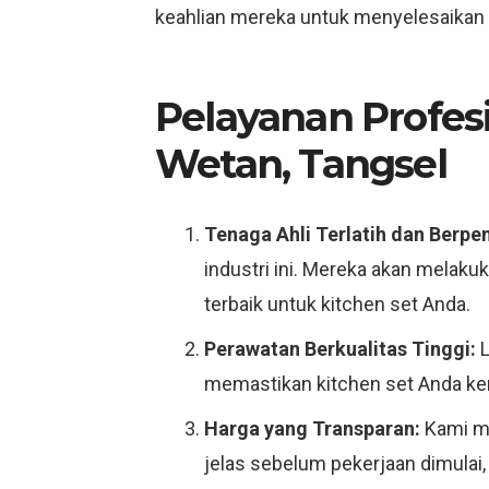
keahlian mereka untuk menyelesaikan 
Pelayanan Profes
Wetan, Tangsel
Tenaga Ahli Terlatih dan Berp
industri ini. Mereka akan melak
terbaik untuk kitchen set Anda.
Perawatan Berkualitas Tinggi:
L
memastikan kitchen set Anda kem
Harga yang Transparan:
Kami me
jelas sebelum pekerjaan dimulai, 