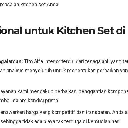
masalah kitchen set Anda.
ional untuk Kitchen Set d
engalaman:
Tim Alfa Interior terdiri dari tenaga ahli yang
ukan analisis menyeluruh untuk menentukan perbaikan ya
ayanan kami mencakup perbaikan, penggantian komponen
bali dalam kondisi prima.
nawarkan harga yang kompetitif dan transparan. Anda a
sehingga tidak ada biaya tak terduga di kemudian hari.