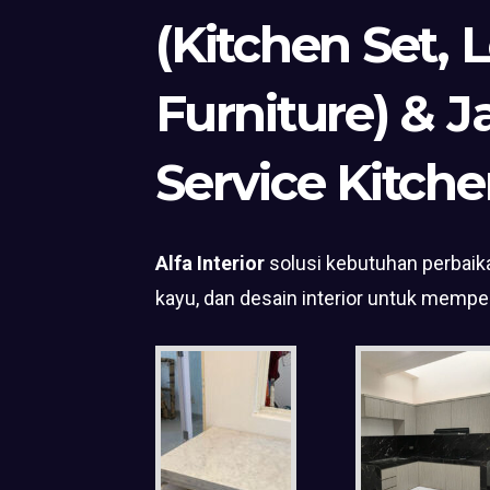
(Kitchen Set, 
Furniture) & J
Service Kitche
Alfa Interior
solusi kebutuhan perbaika
kayu, dan desain interior untuk mempe