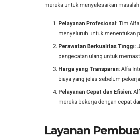
mereka untuk menyelesaikan masalah 
Pelayanan Profesional
: Tim Alf
menyeluruh untuk menentukan per
Perawatan Berkualitas Tinggi
: 
pengecatan ulang untuk memastik
Harga yang Transparan
: Alfa I
biaya yang jelas sebelum pekerjaa
Pelayanan Cepat dan Efisien
: A
mereka bekerja dengan cepat dan
Layanan Pembuata