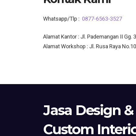
Whatsapp/Tlp :
0877-6563-3527
Alamat Kantor : Jl. Pademangan II Gg. 3
Alamat Workshop : Jl. Rusa Raya No.10
Jasa Design &
Custom Interi