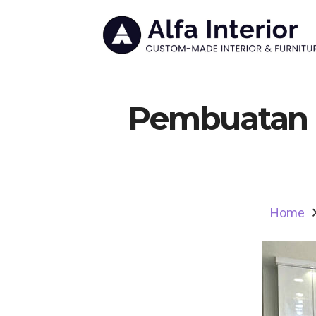
Pembuatan K
Home