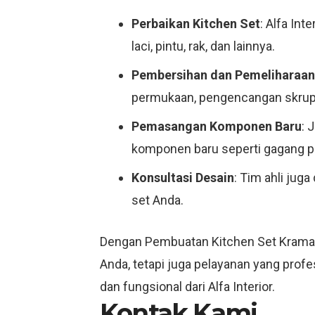
Perbaikan Kitchen Set
: Alfa In
laci, pintu, rak, dan lainnya.
Pembersihan dan Pemeliharaan
permukaan, pengencangan skrup, 
Pemasangan Komponen Baru
: 
komponen baru seperti gagang pi
Konsultasi Desain
: Tim ahli jug
set Anda.
Dengan Pembuatan Kitchen Set Kramat P
Anda, tetapi juga pelayanan yang profe
dan fungsional dari Alfa Interior.
Kontak Kami