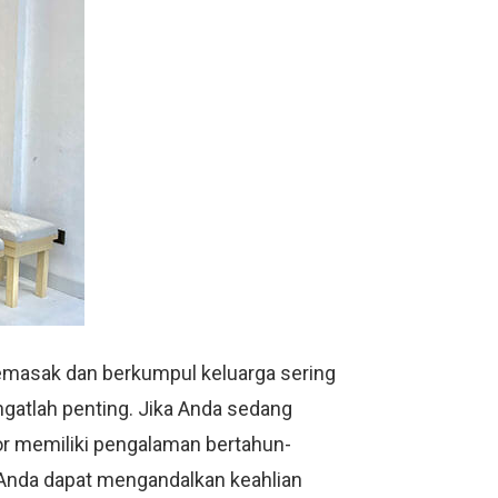
memasak dan berkumpul keluarga sering
ngatlah penting. Jika Anda sedang
rior memiliki pengalaman bertahun-
. Anda dapat mengandalkan keahlian