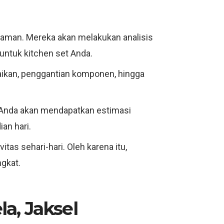
ngalaman. Mereka akan melakukan analisis
untuk kitchen set Anda.
rbaikan, penggantian komponen, hingga
. Anda akan mendapatkan estimasi
an hari.
tas sehari-hari. Oleh karena itu,
gkat.
a, Jaksel