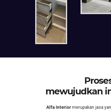
Proses
mewujudkan i
Alfa Interior
merupakan jasa ya