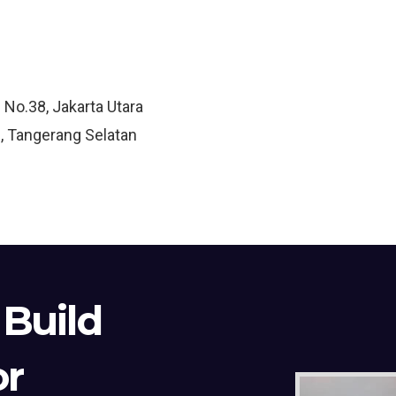
 No.38, Jakarta Utara
, Tangerang Selatan
 Build
or