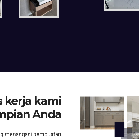
 kerja kami
mpian Anda
ng menangani pembuatan