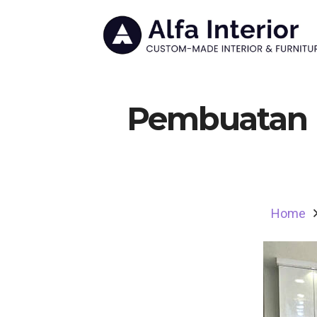
Pembuatan K
Home