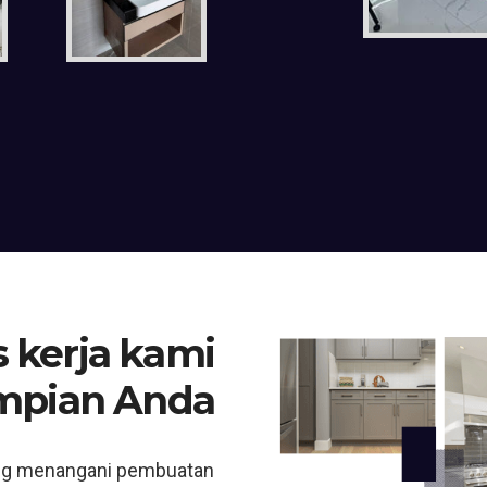
 kerja kami
mpian Anda
ng menangani pembuatan