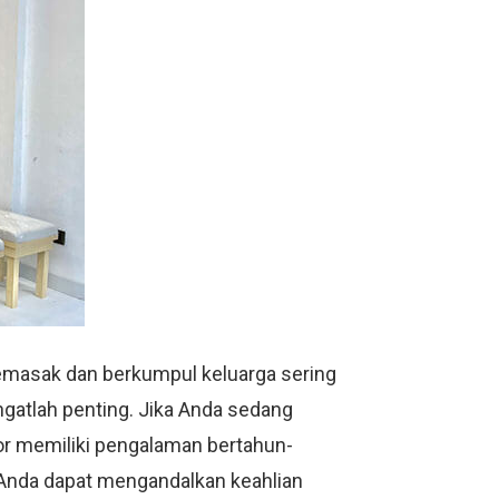
memasak dan berkumpul keluarga sering
ngatlah penting. Jika Anda sedang
rior memiliki pengalaman bertahun-
. Anda dapat mengandalkan keahlian