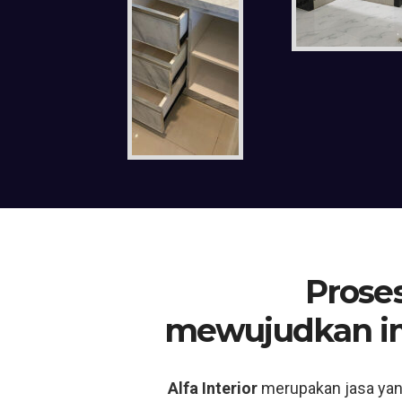
Proses
mewujudkan i
Alfa Interior
merupakan jasa ya