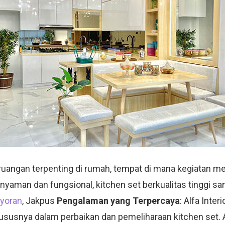
 ruangan terpenting di rumah, tempat di mana kegiatan 
nyaman dan fungsional, kitchen set berkualitas tinggi sa
yoran
, Jakpus
Pengalaman yang Terpercaya
: Alfa Inte
 khususnya dalam perbaikan dan pemeliharaan kitchen set