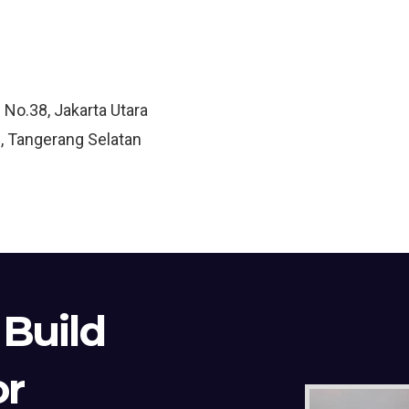
 No.38, Jakarta Utara
, Tangerang Selatan
 Build
or