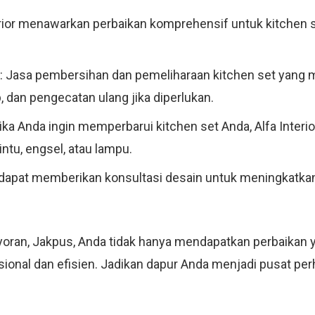
terior menawarkan perbaikan komprehensif untuk kitchen 
: Jasa pembersihan dan pemeliharaan kitchen set yang
dan pengecatan ulang jika diperlukan.
Jika Anda ingin memperbarui kitchen set Anda, Alfa In
ntu, engsel, atau lampu.
a dapat memberikan konsultasi desain untuk meningkatkan
an, Jakpus, Anda tidak hanya mendapatkan perbaikan ya
sional dan efisien. Jadikan dapur Anda menjadi pusat pe