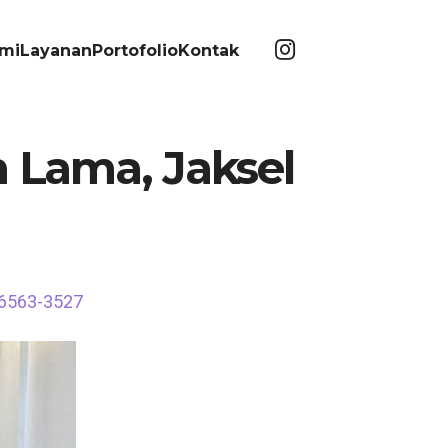
mi
Layanan
Portofolio
Kontak
 Lama, Jaksel
-6563-3527