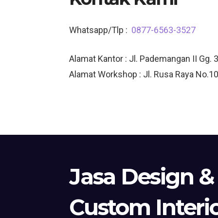
Whatsapp/Tlp :
0877-6563-3527
Alamat Kantor : Jl. Pademangan II Gg. 3
Alamat Workshop : Jl. Rusa Raya No.10
Jasa Design &
Custom Interi