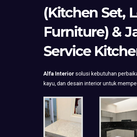
(Kitchen Set, 
Furniture) & J
Service Kitche
Alfa Interior
solusi kebutuhan perbaika
kayu, dan desain interior untuk mempe