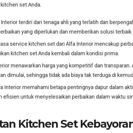
kitchen set Anda.
a Interior terdiri dari tenaga ahli yang terlatih dan berpe
baikan yang diperlukan dan memberikan solusi terbaik 
Jasa service kitchen set dari Alfa Interior mencakup pe
an kitchen set Anda kembali dalam kondisi prima.
nterior menawarkan harga yang kompetitif dan transparan
n dimulai, sehingga tidak ada biaya tak terduga di kemudi
lfa Interior memahami betapa pentingnya dapur dalam aktivi
 efisien untuk menyelesaikan perbaikan dalam waktu sin
n Kitchen Set Kebayoran