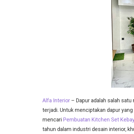
Alfa Interior
– Dapur adalah salah satu
terjadi. Untuk menciptakan dapur yang 
mencari
Pembuatan Kitchen Set Keba
tahun dalam industri desain interior,