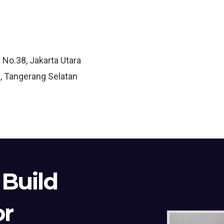
 No.38, Jakarta Utara
, Tangerang Selatan
 Build
or