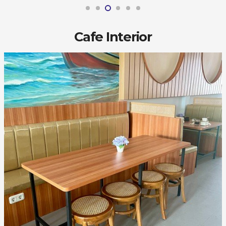
Cafe Interior