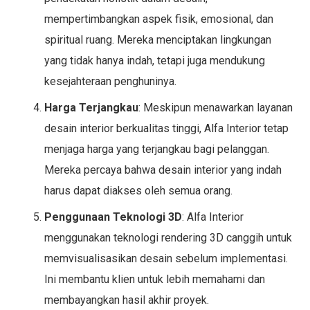
mempertimbangkan aspek fisik, emosional, dan
spiritual ruang. Mereka menciptakan lingkungan
yang tidak hanya indah, tetapi juga mendukung
kesejahteraan penghuninya.
Harga Terjangkau
: Meskipun menawarkan layanan
desain interior berkualitas tinggi, Alfa Interior tetap
menjaga harga yang terjangkau bagi pelanggan.
Mereka percaya bahwa desain interior yang indah
harus dapat diakses oleh semua orang.
Penggunaan Teknologi 3D
: Alfa Interior
menggunakan teknologi rendering 3D canggih untuk
memvisualisasikan desain sebelum implementasi.
Ini membantu klien untuk lebih memahami dan
membayangkan hasil akhir proyek.