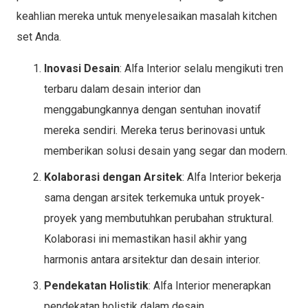
keahlian mereka untuk menyelesaikan masalah kitchen
set Anda.
Inovasi Desain
: Alfa Interior selalu mengikuti tren
terbaru dalam desain interior dan
menggabungkannya dengan sentuhan inovatif
mereka sendiri. Mereka terus berinovasi untuk
memberikan solusi desain yang segar dan modern.
Kolaborasi dengan Arsitek
: Alfa Interior bekerja
sama dengan arsitek terkemuka untuk proyek-
proyek yang membutuhkan perubahan struktural.
Kolaborasi ini memastikan hasil akhir yang
harmonis antara arsitektur dan desain interior.
Pendekatan Holistik
: Alfa Interior menerapkan
pendekatan holistik dalam desain,