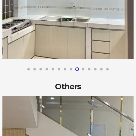
Others