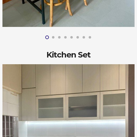
Kitchen Set