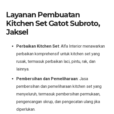
Layanan Pembuatan
Kitchen Set Gatot Subroto,
Jaksel
Perbaikan Kitchen Set
: Alfa Interior menawarkan
perbaikan komprehensif untuk kitchen set yang
rusak, termasuk perbaikan laci, pintu, rak, dan
lainnya.
Pembersihan dan Pemeliharaan
: Jasa
pembersihan dan pemeliharaan kitchen set yang
menyeluruh, termasuk pembersihan permukaan,
pengencangan skrup, dan pengecatan ulang jika
diperlukan.