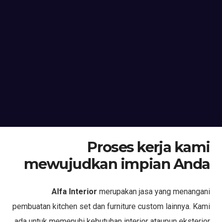
Proses kerja kami
mewujudkan impian Anda
Alfa Interior
merupakan jasa yang menangani
pembuatan kitchen set dan furniture custom lainnya. Kami
ada untuk memenuhi kebutuhan interior ataupun eksterior