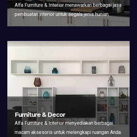
Alfa Furniture & Interior menawarkan berbagai jasa
pembuatan interior untuk segala jenis hunian.
Furniture & Decor
Alfa Furniture & Interior menyediakan berbagai
macam aksesoris untuk melengkapi ruangan Anda.