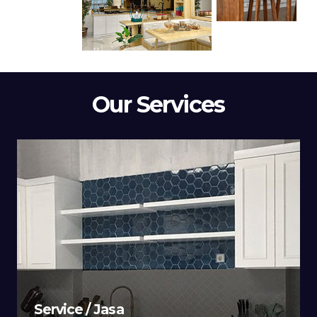
Our Services
Service / Jasa