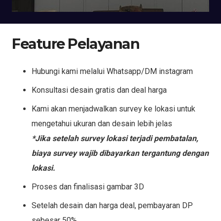
Feature Pelayanan
Hubungi kami melalui Whatsapp/DM instagram
Konsultasi desain gratis dan deal harga
Kami akan menjadwalkan survey ke lokasi untuk
mengetahui ukuran dan desain lebih jelas
*Jika setelah survey lokasi terjadi pembatalan,
biaya survey wajib dibayarkan tergantung dengan
lokasi.
Proses dan finalisasi gambar 3D
Setelah desain dan harga deal, pembayaran DP
sebesar 50%