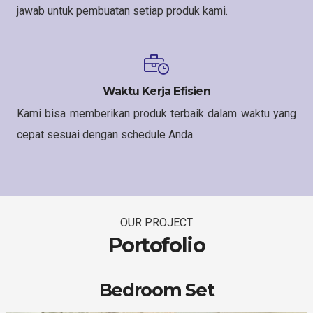
jawab untuk pembuatan setiap produk kami.
Waktu Kerja Efisien
Kami bisa memberikan produk terbaik dalam waktu yang
cepat sesuai dengan schedule Anda.
OUR PROJECT
Portofolio
Bedroom Set