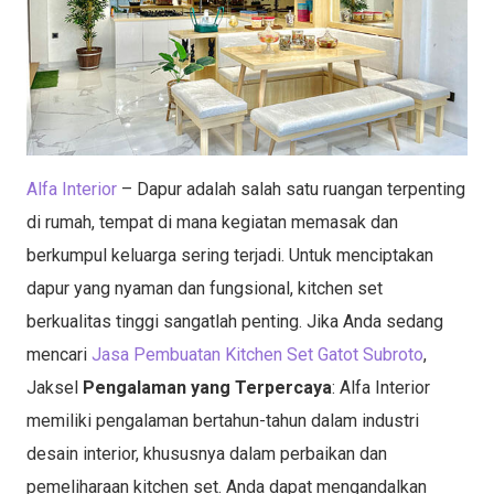
Alfa Interior
– Dapur adalah salah satu ruangan terpenting
di rumah, tempat di mana kegiatan memasak dan
berkumpul keluarga sering terjadi. Untuk menciptakan
dapur yang nyaman dan fungsional, kitchen set
berkualitas tinggi sangatlah penting. Jika Anda sedang
mencari
Jasa Pembuatan Kitchen Set Gatot Subroto
,
Jaksel
Pengalaman yang Terpercaya
: Alfa Interior
memiliki pengalaman bertahun-tahun dalam industri
desain interior, khususnya dalam perbaikan dan
pemeliharaan kitchen set. Anda dapat mengandalkan