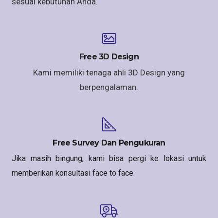
sesuai kebutuhan Anda.
Free 3D Design
Kami memiliki tenaga ahli 3D Design yang
berpengalaman.
Free Survey Dan Pengukuran
Jika masih bingung, kami bisa pergi ke lokasi untuk
memberikan konsultasi face to face.