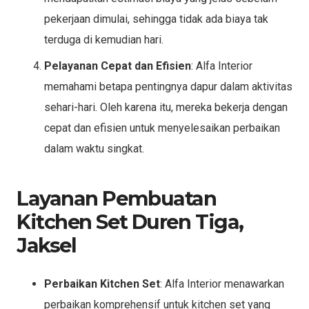
pekerjaan dimulai, sehingga tidak ada biaya tak
terduga di kemudian hari.
Pelayanan Cepat dan Efisien
: Alfa Interior
memahami betapa pentingnya dapur dalam aktivitas
sehari-hari. Oleh karena itu, mereka bekerja dengan
cepat dan efisien untuk menyelesaikan perbaikan
dalam waktu singkat.
Layanan Pembuatan
Kitchen Set Duren Tiga,
Jaksel
Perbaikan Kitchen Set
: Alfa Interior menawarkan
perbaikan komprehensif untuk kitchen set yang