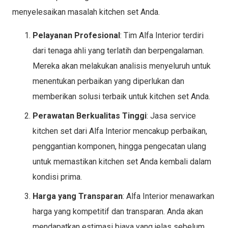
menyelesaikan masalah kitchen set Anda.
Pelayanan Profesional
: Tim Alfa Interior terdiri
dari tenaga ahli yang terlatih dan berpengalaman.
Mereka akan melakukan analisis menyeluruh untuk
menentukan perbaikan yang diperlukan dan
memberikan solusi terbaik untuk kitchen set Anda.
Perawatan Berkualitas Tinggi
: Jasa service
kitchen set dari Alfa Interior mencakup perbaikan,
penggantian komponen, hingga pengecatan ulang
untuk memastikan kitchen set Anda kembali dalam
kondisi prima.
Harga yang Transparan
: Alfa Interior menawarkan
harga yang kompetitif dan transparan. Anda akan
mendapatkan estimasi biaya yang jelas sebelum