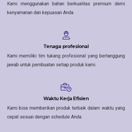
Kami menggunakan bahan berkualitas premium demi
kenyamanan dan kepuasan Anda.
Tenaga profesional
Kami memiliki tim tukang profesional yang bertanggung
jawab untuk pembuatan setiap produk kami.
Waktu Kerja Efisien
Kami bisa memberikan produk terbaik dalam waktu yang
cepat sesuai dengan schedule Anda.