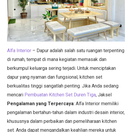
Alfa Interior
– Dapur adalah salah satu ruangan terpenting
di rumah, tempat di mana kegiatan memasak dan
berkumpul keluarga sering terjadi. Untuk menciptakan
dapur yang nyaman dan fungsional, kitchen set
berkualitas tinggi sangatlah penting. Jika Anda sedang
mencari
Pembuatan Kitchen Set Duren Tiga
, Jaksel
Pengalaman yang Terpercaya
: Alfa Interior memiliki
pengalaman bertahun-tahun dalam industri desain interior,
khususnya dalam perbaikan dan pemeliharaan kitchen
set. Anda dapat mengandalkan keahlian mereka untuk