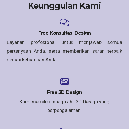
Keunggulan Kami
Free Konsultasi Design
Layanan profesional untuk menjawab semua
pertanyaan Anda, serta memberikan saran terbaik
sesuai kebutuhan Anda.
Free 3D Design
Kami memiliki tenaga ahli 3D Design yang
berpengalaman.