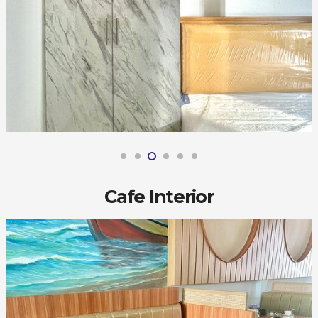
Cafe Interior