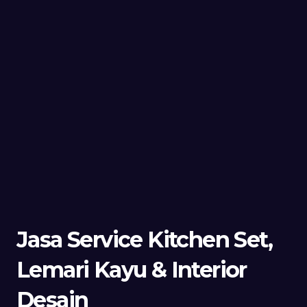
Jasa Service Kitchen Set,
Lemari Kayu & Interior
Desain