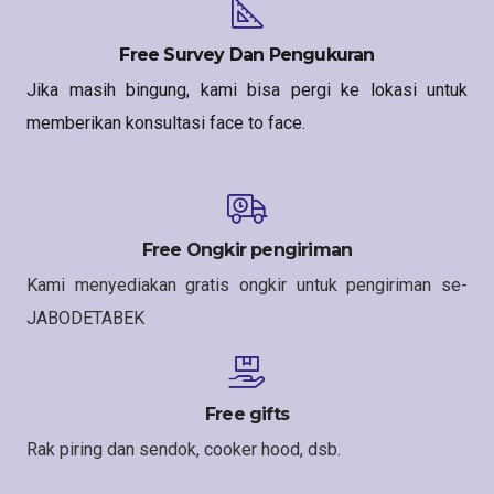
Free Survey Dan Pengukuran
Jika masih bingung, kami bisa pergi ke lokasi untuk
memberikan konsultasi face to face.
Free Ongkir pengiriman
Kami menyediakan gratis ongkir untuk pengiriman se-
JABODETABEK
Free gifts
Rak piring dan sendok, cooker hood, dsb.