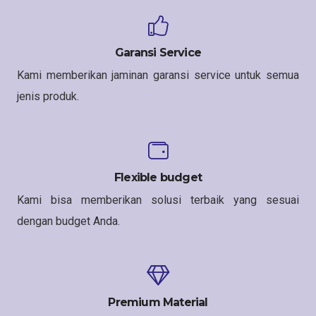
Garansi Service
Kami memberikan jaminan garansi service untuk semua
jenis produk.
Flexible budget
Kami bisa memberikan solusi terbaik yang sesuai
dengan budget Anda.
Premium Material