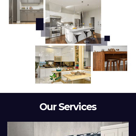
Our Services