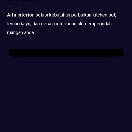
Alfa Interior
solusi kebutuhan perbaikan kitchen set,
lemari kayu, dan desain interior untuk memperindah
ruangan anda.