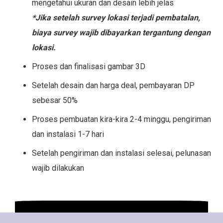
mengetahui ukuran dan desain lebih jelas
*Jika setelah survey lokasi terjadi pembatalan,
biaya survey wajib dibayarkan tergantung dengan
lokasi.
Proses dan finalisasi gambar 3D
Setelah desain dan harga deal, pembayaran DP
sebesar 50%
Proses pembuatan kira-kira 2-4 minggu, pengiriman
dan instalasi 1-7 hari
Setelah pengiriman dan instalasi selesai, pelunasan
wajib dilakukan