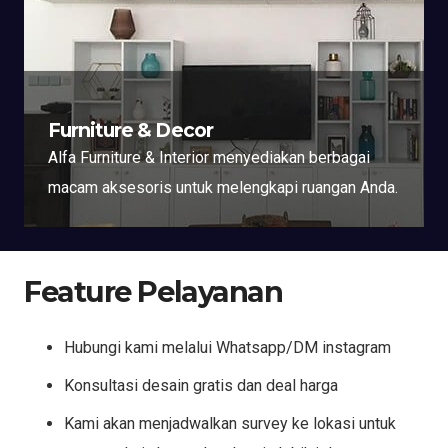
Furniture & Decor
Alfa Furniture & Interior menyediakan berbagai
macam aksesoris untuk melengkapi ruangan Anda.
Feature Pelayanan
Hubungi kami melalui Whatsapp/DM instagram
Konsultasi desain gratis dan deal harga
Kami akan menjadwalkan survey ke lokasi untuk