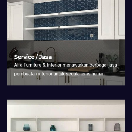
Service / Jasa
Alfa Furniture & Interior menawarkan berbagai jasa
pembuatan interior untuk segala jenis hunian.