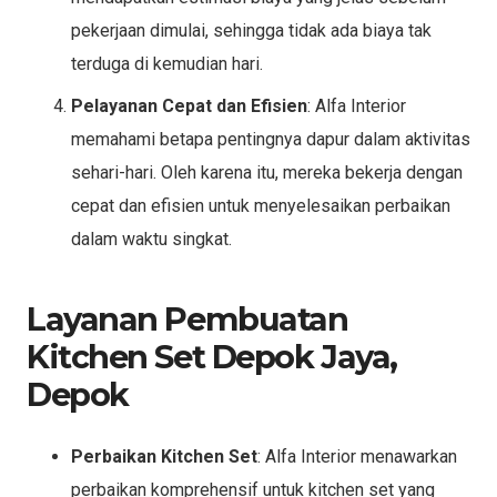
pekerjaan dimulai, sehingga tidak ada biaya tak
terduga di kemudian hari.
Pelayanan Cepat dan Efisien
: Alfa Interior
memahami betapa pentingnya dapur dalam aktivitas
sehari-hari. Oleh karena itu, mereka bekerja dengan
cepat dan efisien untuk menyelesaikan perbaikan
dalam waktu singkat.
Layanan Pembuatan
Kitchen Set Depok Jaya,
Depok
Perbaikan Kitchen Set
: Alfa Interior menawarkan
perbaikan komprehensif untuk kitchen set yang