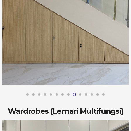
Wardrobes (Lemari Multifungsi)