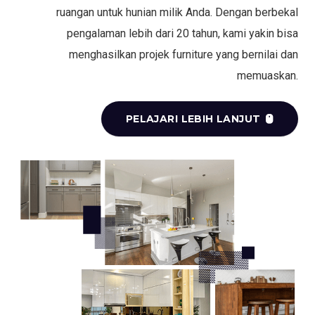
ruangan untuk hunian milik Anda. Dengan berbekal
pengalaman lebih dari 20 tahun, kami yakin bisa
menghasilkan projek furniture yang bernilai dan
memuaskan.
PELAJARI LEBIH LANJUT