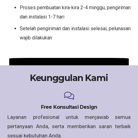
Proses pembuatan kira-kira 2-4 minggu, pengiriman
dan instalasi 1-7 hari
Setelah pengiriman dan instalasi selesai, pelunasan
wajib dilakukan
Keunggulan Kami
Free Konsultasi Design
Layanan profesional untuk menjawab semua
pertanyaan Anda, serta memberikan saran terbaik
sesuai kebutuhan Anda.