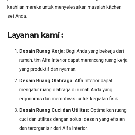
keahlian mereka untuk menyelesaikan masalah kitchen
set Anda.
Layanan kami :
Desain Ruang Kerja:
Bagi Anda yang bekerja dari
rumah, tim Alfa Interior dapat merancang ruang kerja
yang produktif dan nyaman.
Desain Ruang Olahraga:
Alfa Interior dapat
mengatur ruang olahraga di rumah Anda yang
ergonomis dan memotivasi untuk kegiatan fisik.
Desain Ruang Cuci dan Utilitas:
Optimalkan ruang
cuci dan utilitas dengan solusi desain yang efisien
dan terorganisir dari Alfa Interior.