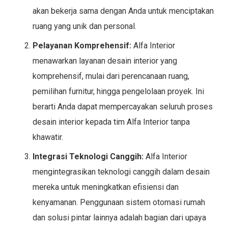
akan bekerja sama dengan Anda untuk menciptakan
ruang yang unik dan personal.
Pelayanan Komprehensif:
Alfa Interior
menawarkan layanan desain interior yang
komprehensif, mulai dari perencanaan ruang,
pemilihan furnitur, hingga pengelolaan proyek. Ini
berarti Anda dapat mempercayakan seluruh proses
desain interior kepada tim Alfa Interior tanpa
khawatir.
Integrasi Teknologi Canggih:
Alfa Interior
mengintegrasikan teknologi canggih dalam desain
mereka untuk meningkatkan efisiensi dan
kenyamanan. Penggunaan sistem otomasi rumah
dan solusi pintar lainnya adalah bagian dari upaya