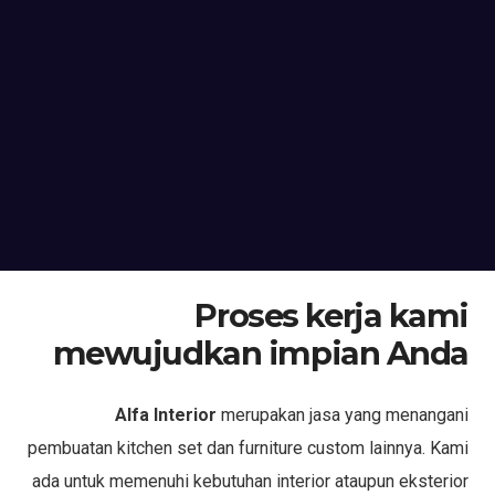
Proses kerja kami
mewujudkan impian Anda
Alfa Interior
merupakan jasa yang menangani
pembuatan kitchen set dan furniture custom lainnya. Kami
ada untuk memenuhi kebutuhan interior ataupun eksterior