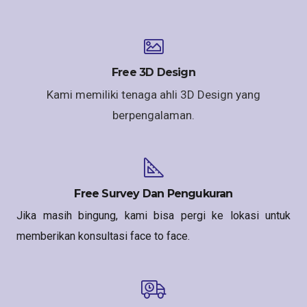
Free 3D Design
Kami memiliki tenaga ahli 3D Design yang
berpengalaman.
Free Survey Dan Pengukuran
Jika masih bingung, kami bisa pergi ke lokasi untuk
memberikan konsultasi face to face.