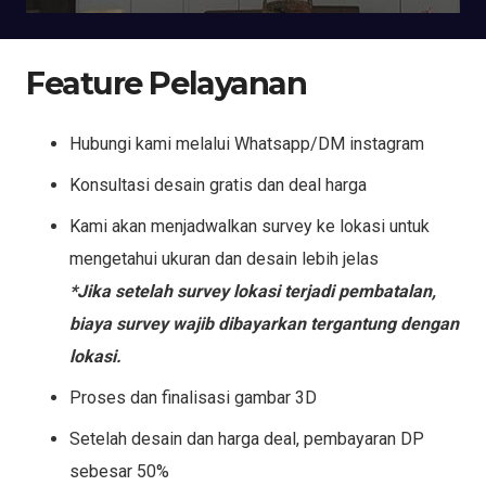
Feature Pelayanan
Hubungi kami melalui Whatsapp/DM instagram
Konsultasi desain gratis dan deal harga
Kami akan menjadwalkan survey ke lokasi untuk
mengetahui ukuran dan desain lebih jelas
*Jika setelah survey lokasi terjadi pembatalan,
biaya survey wajib dibayarkan tergantung dengan
lokasi.
Proses dan finalisasi gambar 3D
Setelah desain dan harga deal, pembayaran DP
sebesar 50%