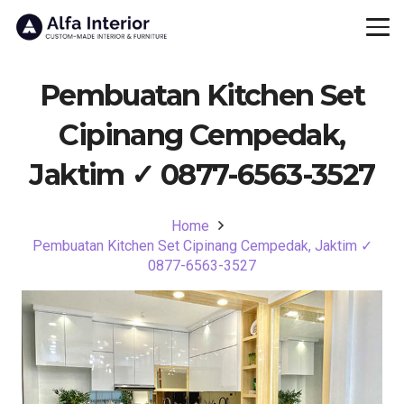
Pembuatan Kitchen Set
Cipinang Cempedak,
Jaktim ✓ 0877-6563-3527
Home
Pembuatan Kitchen Set Cipinang Cempedak, Jaktim ✓
0877-6563-3527