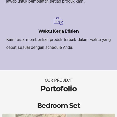
jawab untuk pembuatan setiap produk kami.
Waktu Kerja Efisien
Kami bisa memberikan produk terbaik dalam waktu yang
cepat sesuai dengan schedule Anda.
OUR PROJECT
Portofolio
Bedroom Set