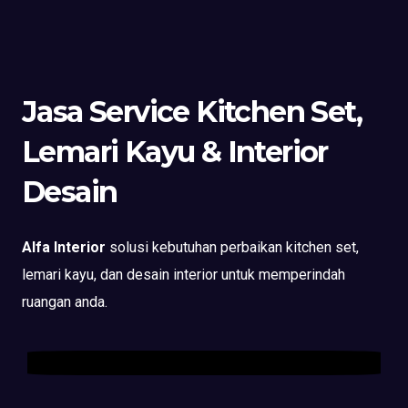
Jasa Service Kitchen Set,
Lemari Kayu & Interior
Desain
Alfa Interior
solusi kebutuhan perbaikan kitchen set,
lemari kayu, dan desain interior untuk memperindah
ruangan anda.