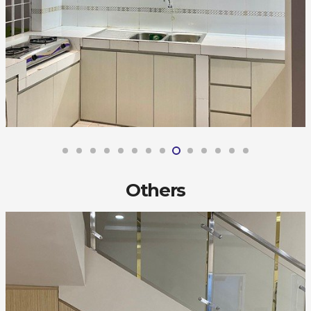
Others