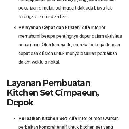
pekerjaan dimulai, sehingga tidak ada biaya tak
terduga di kemudian hari.
Pelayanan Cepat dan Efisien
: Alfa Interior
memahami betapa pentingnya dapur dalam aktivitas
sehari-hari. Oleh karena itu, mereka bekerja dengan
cepat dan efisien untuk menyelesaikan perbaikan
dalam waktu singkat.
Layanan Pembuatan
Kitchen Set Cimpaeun,
Depok
Perbaikan Kitchen Set
: Alfa Interior menawarkan
perbaikan komprehensif untuk kitchen set yang