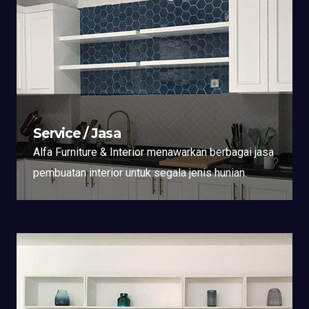
Service / Jasa
Alfa Furniture & Interior menawarkan berbagai jasa
pembuatan interior untuk segala jenis hunian.