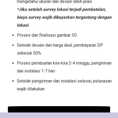
mengetahui ukuran dan desain lebih jelas
*Jika setelah survey lokasi terjadi pembatalan,
biaya survey wajib dibayarkan tergantung dengan
lokasi.
Proses dan finalisasi gambar 3D
Setelah desain dan harga deal, pembayaran DP
sebesar 50%
Proses pembuatan kira-kira 2-4 minggu, pengiriman
dan instalasi 1-7 hari
Setelah pengiriman dan instalasi selesai, pelunasan
wajib dilakukan