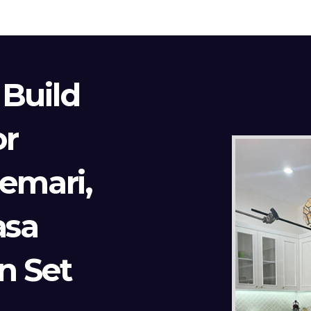
 Build
or
Lemari,
asa
n Set