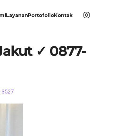
mi
Layanan
Portofolio
Kontak
Jakut ✓ 0877-
3-3527