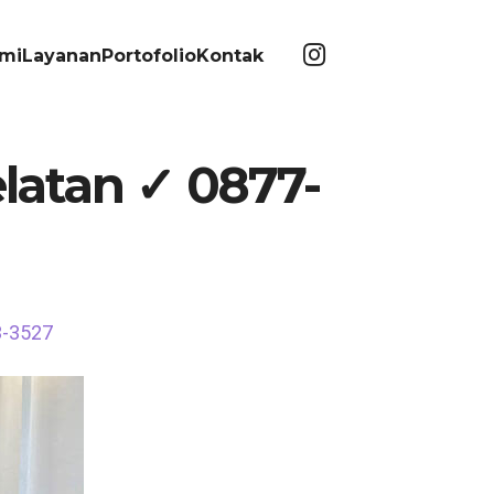
mi
Layanan
Portofolio
Kontak
latan ✓ 0877-
3-3527