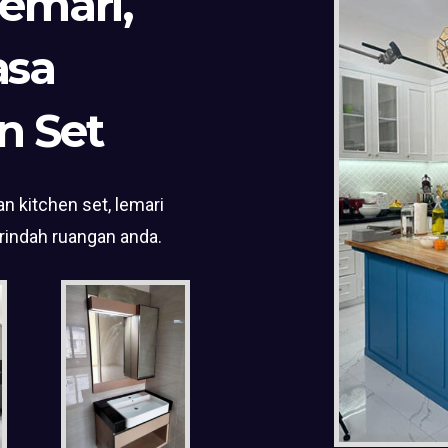
Lemari,
asa
n Set
n kitchen set, lemari
rindah ruangan anda.