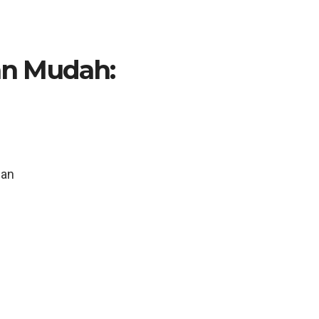
n Mudah:
n
uan