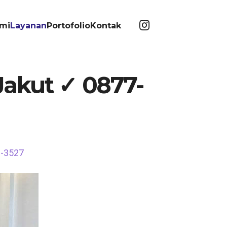
mi
Layanan
Portofolio
Kontak
Jakut ✓ 0877-
3-3527