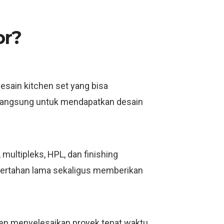
or?
esain kitchen set yang bisa
i langsung untuk mendapatkan desain
ultipleks, HPL, dan finishing
bertahan lama sekaligus memberikan
men menyelesaikan proyek tepat waktu