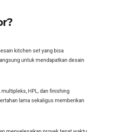
or?
esain kitchen set yang bisa
i langsung untuk mendapatkan desain
ultipleks, HPL, dan finishing
bertahan lama sekaligus memberikan
men menyelesaikan proyek tepat waktu