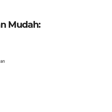
n Mudah:
n
uan