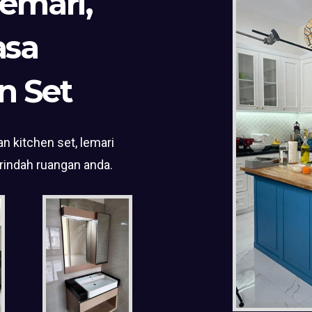
Lemari,
asa
n Set
n kitchen set, lemari
rindah ruangan anda.