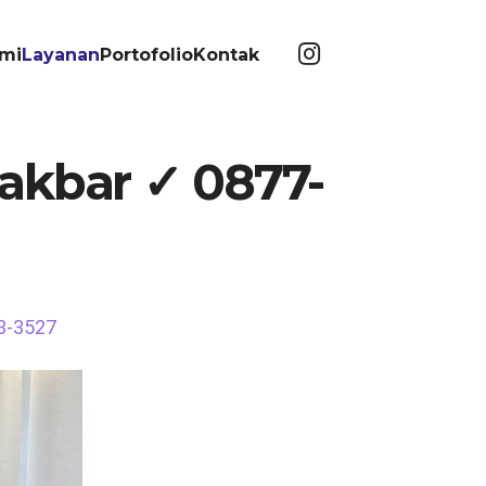
mi
Layanan
Portofolio
Kontak
akbar ✓ 0877-
3-3527