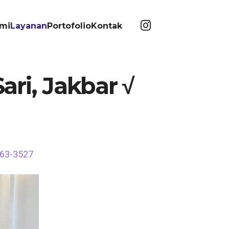
mi
Layanan
Portofolio
Kontak
ri, Jakbar √
563-3527