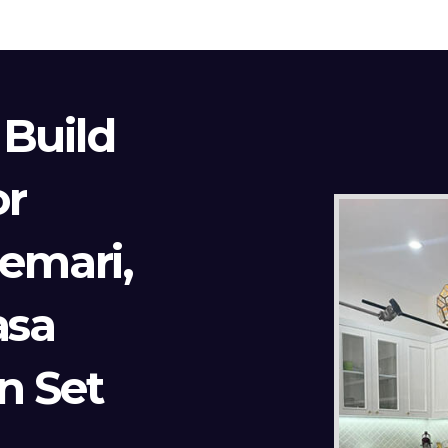
 Build
or
Lemari,
asa
n Set