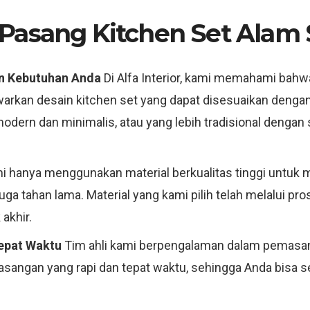
Pasang Kitchen Set Alam S
an Kebutuhan Anda
Di Alfa Interior, kami memahami bahw
rkan desain kitchen set yang dapat disesuaikan dengan
ern dan minimalis, atau yang lebih tradisional dengan s
 hanya menggunakan material berkualitas tinggi untuk
 juga tahan lama. Material yang kami pilih telah melalui 
akhir.
epat Waktu
Tim ahli kami berpengalaman dalam pemasang
sangan yang rapi dan tepat waktu, sehingga Anda bisa 