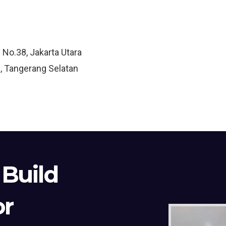
 No.38, Jakarta Utara
, Tangerang Selatan
 Build
or