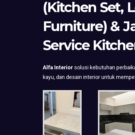
(Kitchen Set, 
Furniture) & J
Service Kitche
Alfa Interior
solusi kebutuhan perbaika
kayu, dan desain interior untuk mempe