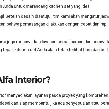
 Anda untuk merancang kitchen set yang ideal.
pi
Setelah desain disetujui, tim kami akan mengatur ja
an bahwa pemasangan dilakukan dengan cepat dan rapi,
mi juga menawarkan layanan pemeliharaan dan perawatan
tepat, kitchen set Anda akan tetap terlihat baru dan be
fa Interior?
terior menyediakan layanan pasca proyek yang komprehe
lesai dan siap membantu jika ada penyesuaian atau pera