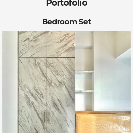
Portofolio
Bedroom Set