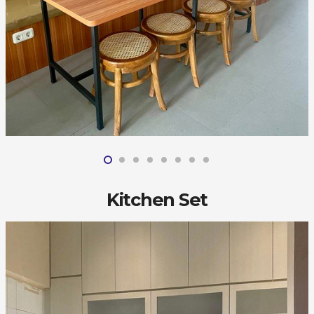
Kitchen Set