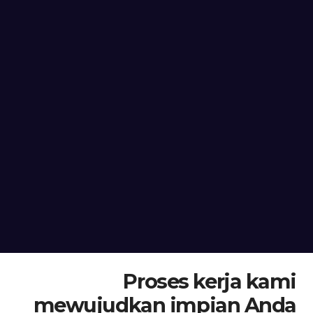
Proses kerja kami
mewujudkan impian Anda