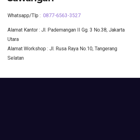
Whatsapp/Tlp :
0877-6563-3527
Alamat Kantor : Jl. Pademangan II Gg. 3 No.38, Jakarta
Utara
Alamat Workshop : Jl. Rusa Raya No.10, Tangerang
Selatan