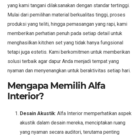
yang kami tangani dilaksanakan dengan standar tertinggi.
Mulai dari pemilihan material berkualitas tinggi, proses
produksi yang teliti, hingga pemasangan yang rapi, kami
memberikan perhatian penuh pada setiap detail untuk
menghasilkan kitchen set yang tidak hanya fungsional
tetapi juga estetis. Kami berkomitmen untuk memberikan
solusi terbaik agar dapur Anda menjadi tempat yang
nyaman dan menyenangkan untuk beraktivitas setiap hari.
Mengapa Memilih Alfa
Interior?
Desain Akustik
: Alfa Interior memperhatikan aspek
akustik dalam desain mereka, menciptakan ruang
yang nyaman secara auditori, terutama penting