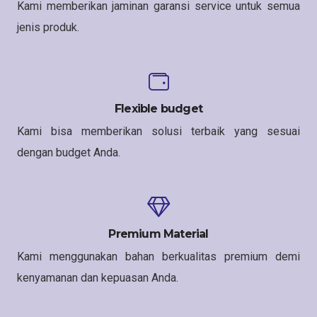
Kami memberikan jaminan garansi service untuk semua
jenis produk.
Flexible budget
Kami bisa memberikan solusi terbaik yang sesuai
dengan budget Anda.
Premium Material
Kami menggunakan bahan berkualitas premium demi
kenyamanan dan kepuasan Anda.