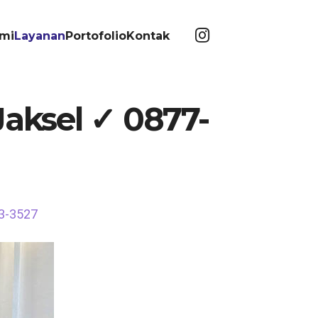
mi
Layanan
Portofolio
Kontak
Jaksel ✓ 0877-
63-3527