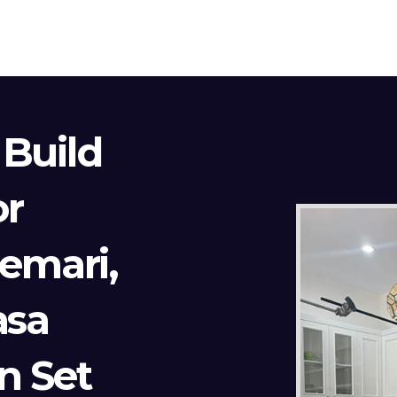
 Build
or
Lemari,
asa
n Set