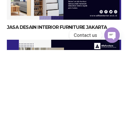
JASA DESAIN INTERIOR FURNITURE JAKARTA
Contact us
Open
chaty
JASA KITCHEN SET JAKARTA UTARA