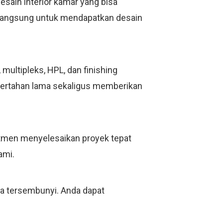
esain interior kamar yang bisa
i langsung untuk mendapatkan desain
ultipleks, HPL, dan finishing
bertahan lama sekaligus memberikan
mitmen menyelesaikan proyek tepat
ami.
ya tersembunyi. Anda dapat