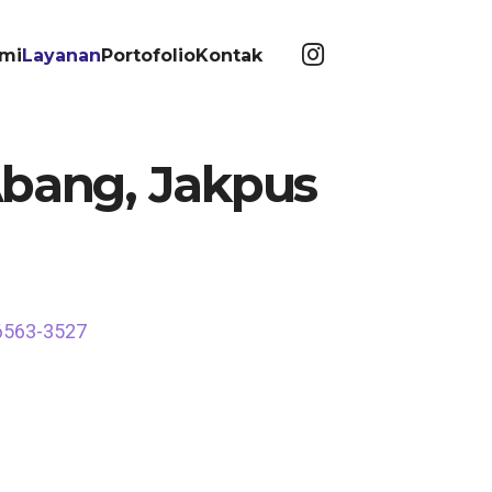
mi
Layanan
Portofolio
Kontak
Abang, Jakpus
-6563-3527