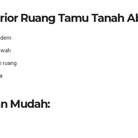
erior Ruang Tamu Tanah Ab
odern
mewah
ai ruang
a
n Mudah:
n