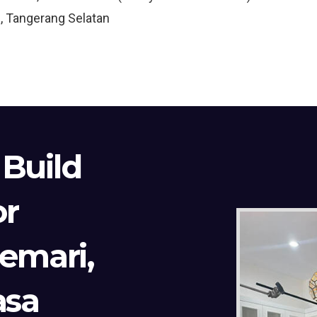
, Tangerang Selatan
 Build
or
Lemari,
asa