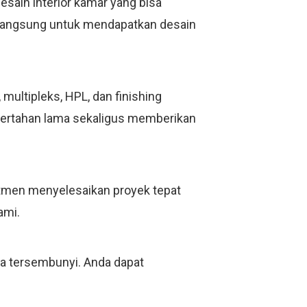
esain interior kamar yang bisa
i langsung untuk mendapatkan desain
ultipleks, HPL, dan finishing
bertahan lama sekaligus memberikan
mitmen menyelesaikan proyek tepat
ami.
ya tersembunyi. Anda dapat