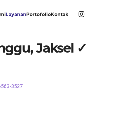
mi
Layanan
Portofolio
Kontak
nggu, Jaksel ✓
-6563-3527