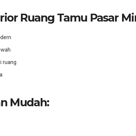
rior Ruang Tamu Pasar Min
odern
mewah
ai ruang
a
n Mudah:
n