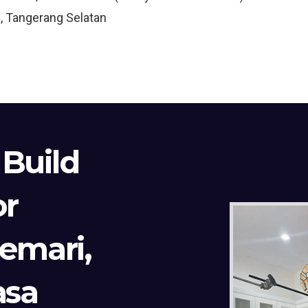
, Tangerang Selatan
 Build
or
Lemari,
asa