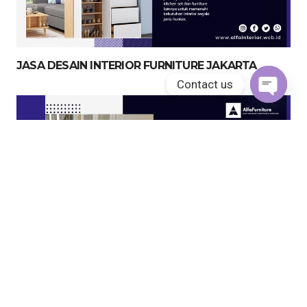
JASA DESAIN INTERIOR FURNITURE JAKARTA
Contact us
Open
chaty
JASA KITCHEN SET JAKARTA UTARA