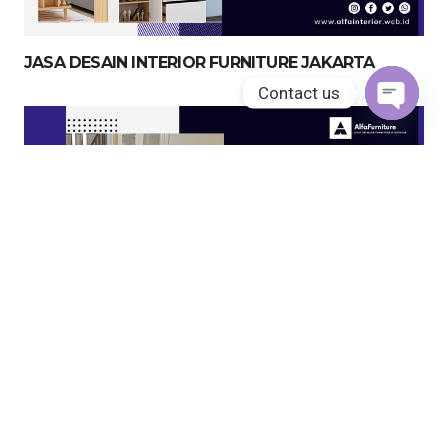
JASA DESAIN INTERIOR FURNITURE JAKARTA
Contact us
Open
chaty
JASA KITCHEN SET JAKARTA UTARA