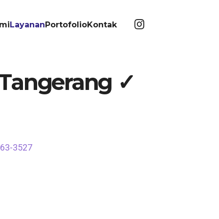
mi
Layanan
Portofolio
Kontak
, Tangerang ✓
563-3527