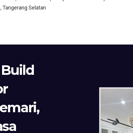
, Tangerang Selatan
 Build
or
Lemari,
asa