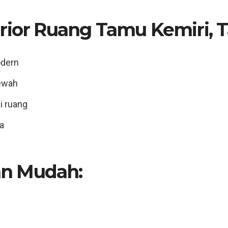
erior Ruang Tamu Kemiri,
T
odern
mewah
ai ruang
a
n Mudah:
n