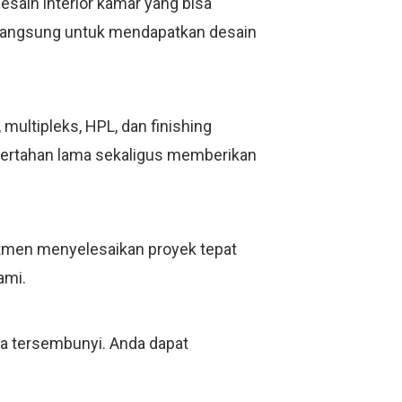
esain interior kamar yang bisa
i langsung untuk mendapatkan desain
ultipleks, HPL, dan finishing
bertahan lama sekaligus memberikan
mitmen menyelesaikan proyek tepat
ami.
ya tersembunyi. Anda dapat