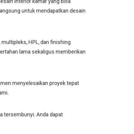
esain interior kamar yang bisa
i langsung untuk mendapatkan desain
ultipleks, HPL, dan finishing
bertahan lama sekaligus memberikan
mitmen menyelesaikan proyek tepat
ami.
ya tersembunyi. Anda dapat