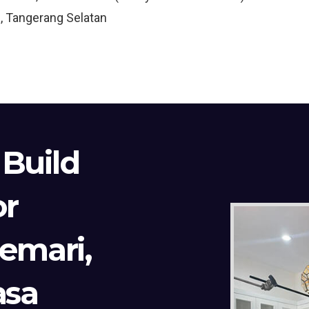
, Tangerang Selatan
 Build
or
Lemari,
asa