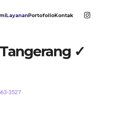
mi
Layanan
Portofolio
Kontak
, Tangerang ✓
563-3527