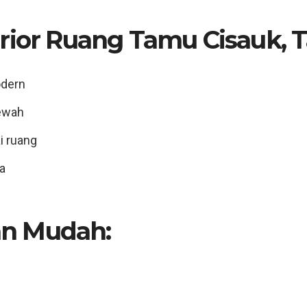
erior Ruang Tamu Cisauk,
T
odern
mewah
ai ruang
a
n Mudah:
n