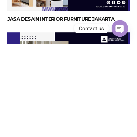
JASA DESAIN INTERIOR FURNITURE JAKARTA
Contact us
Open
chaty
JASA KITCHEN SET JAKARTA UTARA