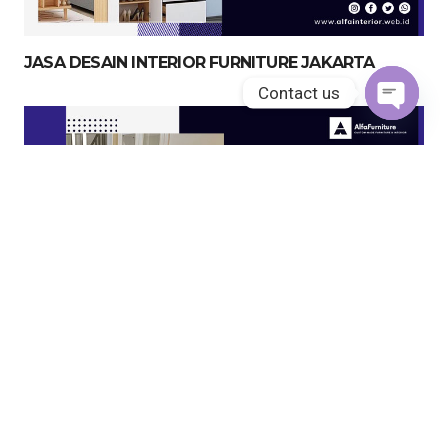
JASA DESAIN INTERIOR FURNITURE JAKARTA
Contact us
Open
chaty
JASA KITCHEN SET JAKARTA UTARA