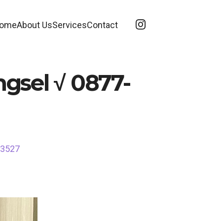
ome
About Us
Services
Contact
ngsel √ 0877-
3-3527