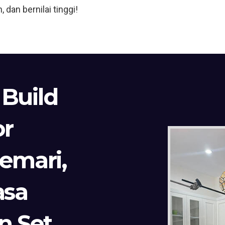
dan bernilai tinggi!
 Build
or
Lemari,
asa
n Set