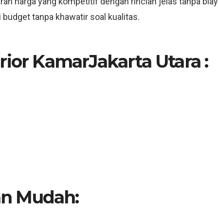
an harga yang kompetitif dengan rincian jelas tanpa bia
budget tanpa khawatir soal kualitas.
rior KamarJakarta Utara :
n Mudah: