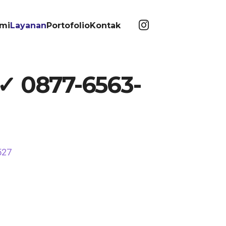
mi
Layanan
Portofolio
Kontak
 ✓ 0877-6563-
527