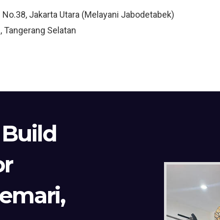
3 No.38, Jakarta Utara (Melayani Jabodetabek)
, Tangerang Selatan
 Build
or
Lemari,