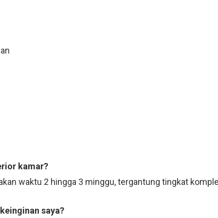
n
uan
erior kamar?
kan waktu 2 hingga 3 minggu, tergantung tingkat komple
 keinginan saya?