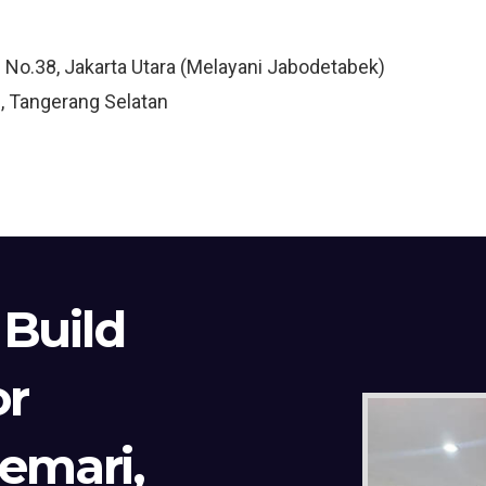
3 No.38, Jakarta Utara (Melayani Jabodetabek)
, Tangerang Selatan
 Build
or
Lemari,