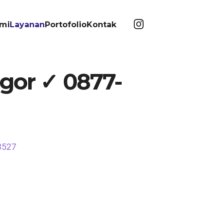
mi
Layanan
Portofolio
Kontak
ogor ✓ 0877-
3527