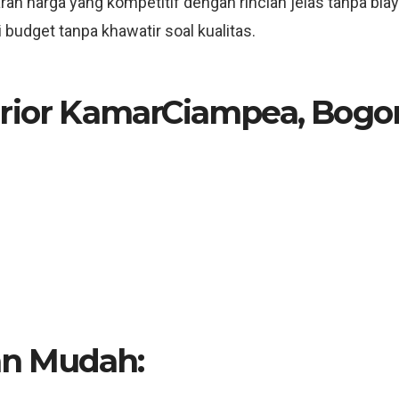
an harga yang kompetitif dengan rincian jelas tanpa bia
budget tanpa khawatir soal kualitas.
erior KamarCiampea, Bogor
n Mudah: