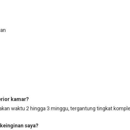
n
uan
erior kamar?
kan waktu 2 hingga 3 minggu, tergantung tingkat komple
 keinginan saya?