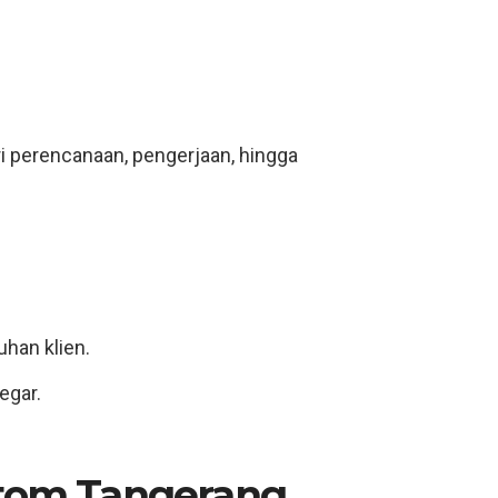
ri perencanaan, pengerjaan, hingga
uhan klien.
egar.
stom Tangerang