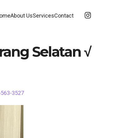
ome
About Us
Services
Contact
rang Selatan √
-6563-3527