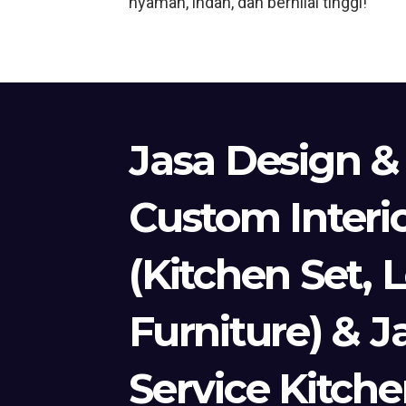
nyaman, indah, dan bernilai tinggi!
Jasa Design &
Custom Interi
(Kitchen Set, 
Furniture) & J
Service Kitche