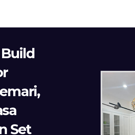
 Build
or
Lemari,
asa
n Set