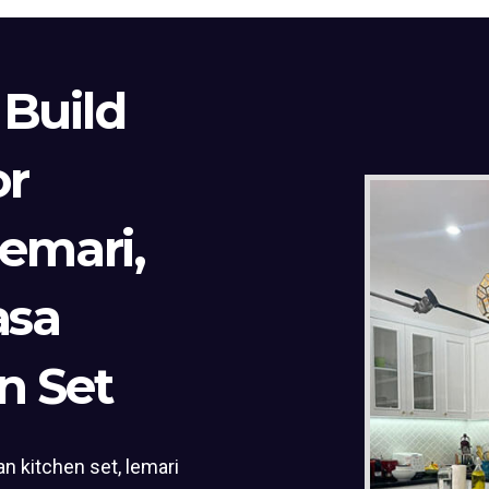
 Build
or
Lemari,
asa
n Set
n kitchen set, lemari