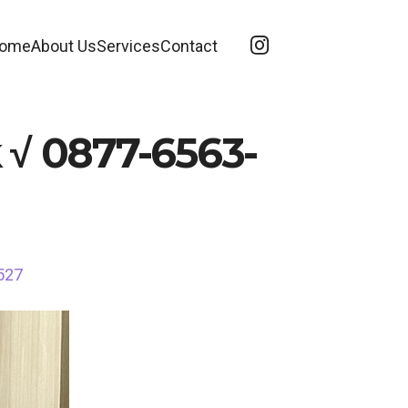
ome
About Us
Services
Contact
k √ 0877-6563-
3527