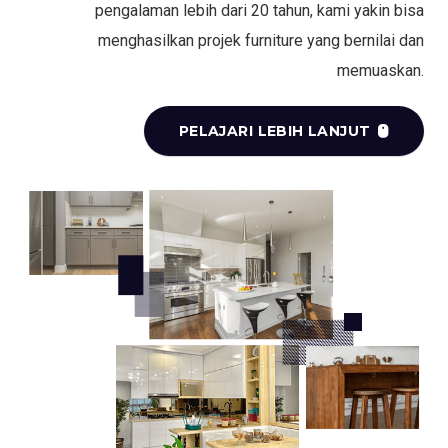
pengalaman lebih dari 20 tahun, kami yakin bisa
menghasilkan projek furniture yang bernilai dan
memuaskan.
PELAJARI LEBIH LANJUT