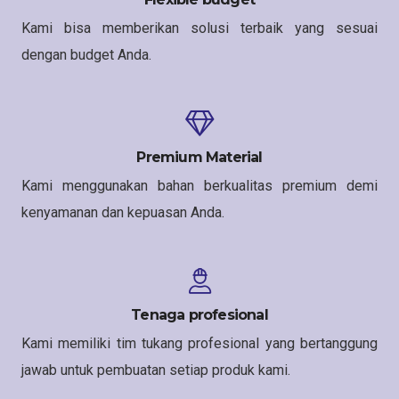
Kami bisa memberikan solusi terbaik yang sesuai
dengan budget Anda.
Premium Material
Kami menggunakan bahan berkualitas premium demi
kenyamanan dan kepuasan Anda.
Tenaga profesional
Kami memiliki tim tukang profesional yang bertanggung
jawab untuk pembuatan setiap produk kami.