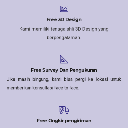
Free 3D Design
Kami memiliki tenaga ahli 3D Design yang
berpengalaman.
Free Survey Dan Pengukuran
Jika masih bingung, kami bisa pergi ke lokasi untuk
memberikan konsultasi face to face.
Free Ongkir pengiriman