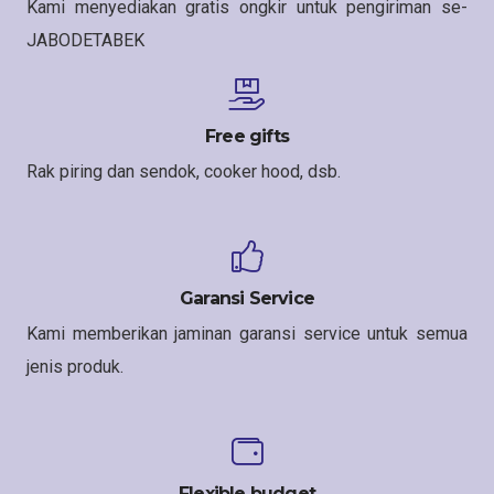
Kami menyediakan gratis ongkir untuk pengiriman se-
JABODETABEK
Free gifts
Rak piring dan sendok, cooker hood, dsb.
Garansi Service
Kami memberikan jaminan garansi service untuk semua
jenis produk.
Flexible budget