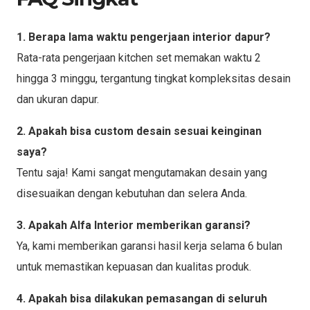
1. Berapa lama waktu pengerjaan interior dapur?
Rata-rata pengerjaan kitchen set memakan waktu 2
hingga 3 minggu, tergantung tingkat kompleksitas desain
dan ukuran dapur.
2. Apakah bisa custom desain sesuai keinginan
saya?
Tentu saja! Kami sangat mengutamakan desain yang
disesuaikan dengan kebutuhan dan selera Anda.
3. Apakah Alfa Interior memberikan garansi?
Ya, kami memberikan garansi hasil kerja selama 6 bulan
untuk memastikan kepuasan dan kualitas produk.
4. Apakah bisa dilakukan pemasangan di seluruh