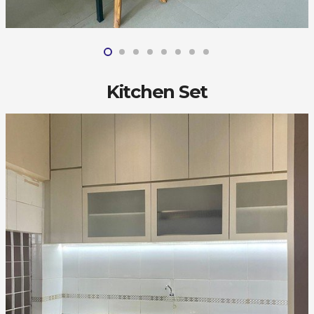
Kitchen Set