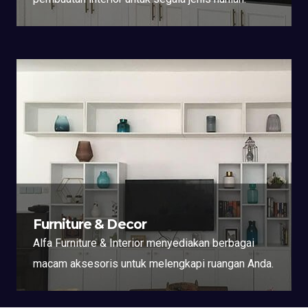
Furniture & Decor
Alfa Furniture & Interior menyediakan berbagai
macam aksesoris untuk melengkapi ruangan Anda.