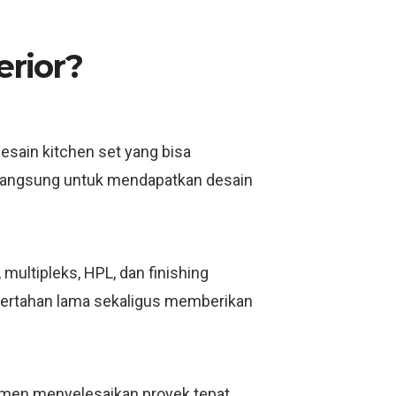
erior?
esain kitchen set yang bisa
i langsung untuk mendapatkan desain
ultipleks, HPL, dan finishing
bertahan lama sekaligus memberikan
itmen menyelesaikan proyek tepat