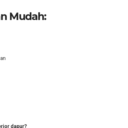
n Mudah:
n
uan
erior dapur?