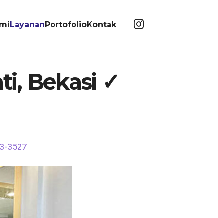
mi
Layanan
Portofolio
Kontak
ti, Bekasi ✓
63-3527