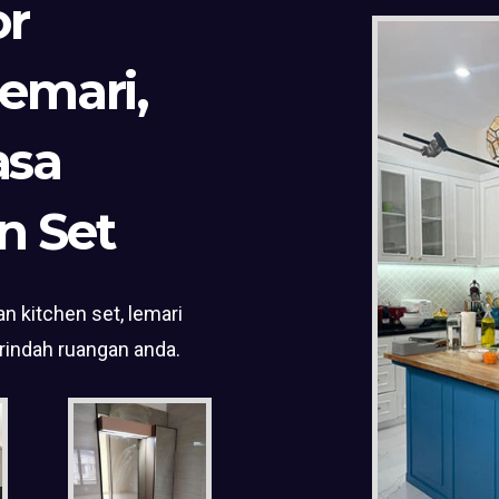
or
Lemari,
asa
n Set
n kitchen set, lemari
rindah ruangan anda.