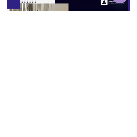
Open
chaty
JASA KITCHEN SET JAKARTA UTARA