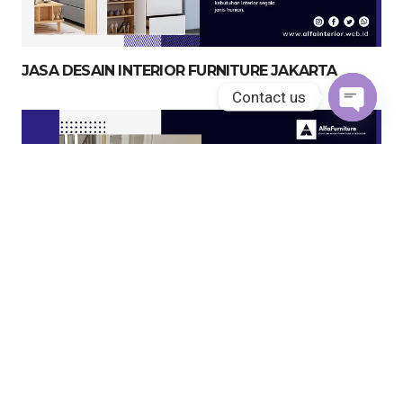
JASA DESAIN INTERIOR FURNITURE JAKARTA
Contact us
Open
chaty
JASA KITCHEN SET JAKARTA UTARA