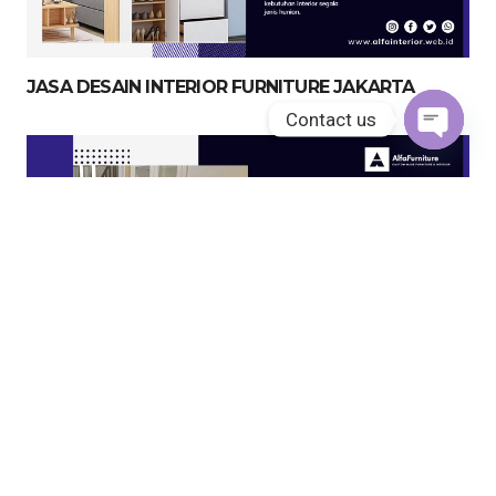
JASA DESAIN INTERIOR FURNITURE JAKARTA
Contact us
Open
chaty
JASA KITCHEN SET JAKARTA UTARA