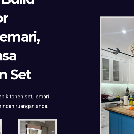
or
Lemari,
asa
n Set
n kitchen set, lemari
rindah ruangan anda.