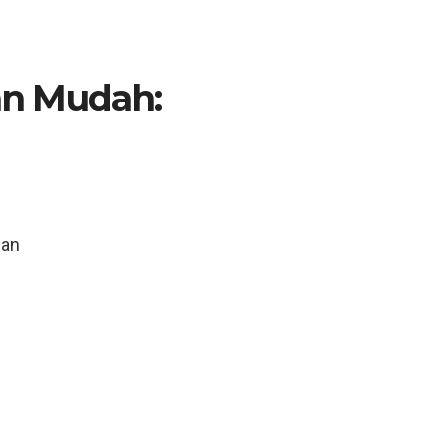
n Mudah:
n
uan