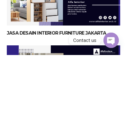
JASA DESAIN INTERIOR FURNITURE JAKARTA
Contact us
Open
chaty
JASA KITCHEN SET JAKARTA UTARA