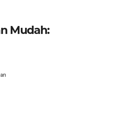
n Mudah:
n
uan