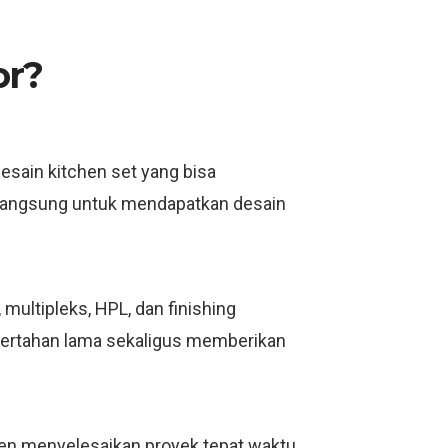
or?
esain kitchen set yang bisa
i langsung untuk mendapatkan desain
ultipleks, HPL, dan finishing
bertahan lama sekaligus memberikan
men menyelesaikan proyek tepat waktu