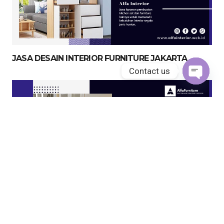
JASA DESAIN INTERIOR FURNITURE JAKARTA
Contact us
Open
chaty
JASA KITCHEN SET JAKARTA UTARA