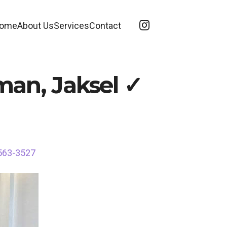
ome
About Us
Services
Contact
man, Jaksel ✓
6563-3527