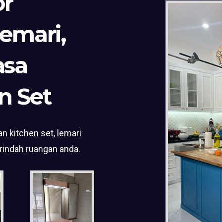
or
Lemari,
asa
n Set
n kitchen set, lemari
rindah ruangan anda.