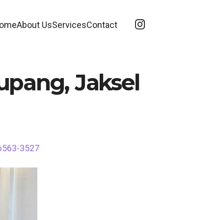
ome
About Us
Services
Contact
upang, Jaksel
-6563-3527