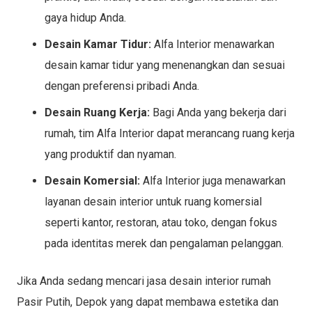
gaya hidup Anda.
Desain Kamar Tidur:
Alfa Interior menawarkan
desain kamar tidur yang menenangkan dan sesuai
dengan preferensi pribadi Anda.
Desain Ruang Kerja:
Bagi Anda yang bekerja dari
rumah, tim Alfa Interior dapat merancang ruang kerja
yang produktif dan nyaman.
Desain Komersial:
Alfa Interior juga menawarkan
layanan desain interior untuk ruang komersial
seperti kantor, restoran, atau toko, dengan fokus
pada identitas merek dan pengalaman pelanggan.
Jika Anda sedang mencari jasa desain interior rumah
Pasir Putih, Depok yang dapat membawa estetika dan