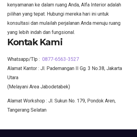
kenyamanan ke dalam ruang Anda, Alfa Interior adalah
pilihan yang tepat. Hubungi mereka hari ini untuk
konsultasi dan mulailah perjalanan Anda menuju ruang
yang lebih indah dan fungsional.
Kontak Kami
Whatsapp/Tlp :
0877-6563-3527
Alamat Kantor : Jl. Pademangan II Gg. 3 No.38, Jakarta
Utara
(Melayani Area Jabodetabek)
Alamat Workshop : Jl. Sukun No. 179, Pondok Aren,
Tangerang Selatan