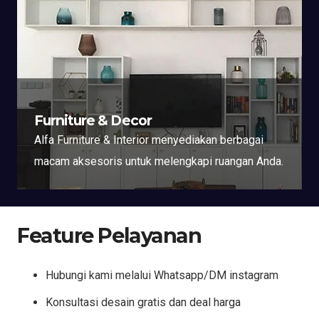
Furniture & Decor
Alfa Furniture & Interior menyediakan berbagai
macam aksesoris untuk melengkapi ruangan Anda.
Feature Pelayanan
Hubungi kami melalui Whatsapp/DM instagram
Konsultasi desain gratis dan deal harga