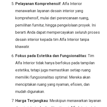
Pelayanan Komprehensif
: Alfa Interior
menawarkan layanan desain interior yang
komprehensif, mulai dari perencanaan ruang,
pemilihan furnitur, hingga pengelolaan proyek. Ini
berarti Anda dapat mempercayakan seluruh proses
desain interior kepada tim Alfa Interior tanpa
khawatir.
Fokus pada Estetika dan Fungsionalitas
: Tim
Alfa Interior tidak hanya berfokus pada tampilan
estetika, tetapi juga memastikan setiap ruang
memiliki fungsionalitas optimal. Mereka akan
menciptakan ruang yang nyaman, efisien, dan
mudah digunakan.
Harga Terjangkau
: Meskipun menawarkan layanan