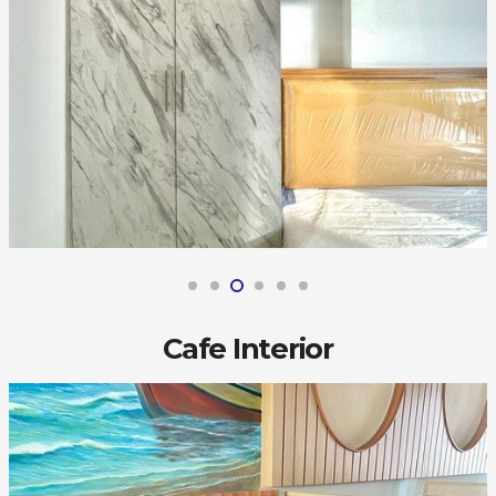
Cafe Interior