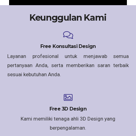
Keunggulan Kami
Free Konsultasi Design
Layanan profesional untuk menjawab semua
pertanyaan Anda, serta memberikan saran terbaik
sesuai kebutuhan Anda.
Free 3D Design
Kami memiliki tenaga ahli 3D Design yang
berpengalaman.