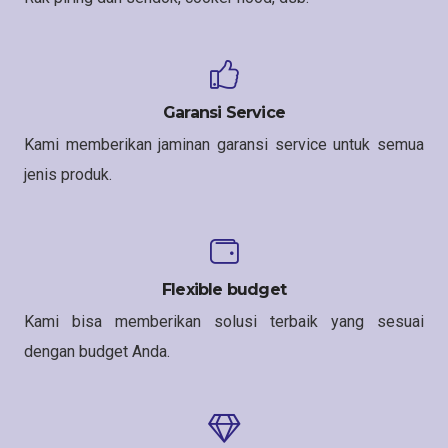
Garansi Service
Kami memberikan jaminan garansi service untuk semua
jenis produk.
Flexible budget
Kami bisa memberikan solusi terbaik yang sesuai
dengan budget Anda.