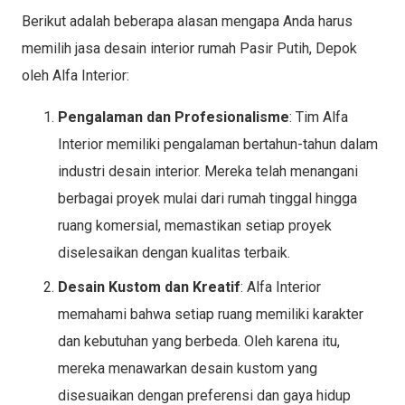
Berikut adalah beberapa alasan mengapa Anda harus
memilih jasa desain interior rumah Pasir Putih, Depok
oleh Alfa Interior:
Pengalaman dan Profesionalisme
: Tim Alfa
Interior memiliki pengalaman bertahun-tahun dalam
industri desain interior. Mereka telah menangani
berbagai proyek mulai dari rumah tinggal hingga
ruang komersial, memastikan setiap proyek
diselesaikan dengan kualitas terbaik.
Desain Kustom dan Kreatif
: Alfa Interior
memahami bahwa setiap ruang memiliki karakter
dan kebutuhan yang berbeda. Oleh karena itu,
mereka menawarkan desain kustom yang
disesuaikan dengan preferensi dan gaya hidup