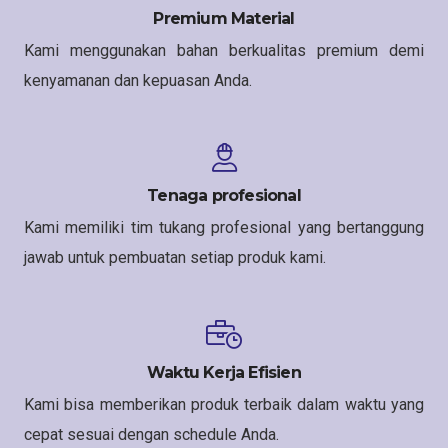
Premium Material
Kami menggunakan bahan berkualitas premium demi
kenyamanan dan kepuasan Anda.
Tenaga profesional
Kami memiliki tim tukang profesional yang bertanggung
jawab untuk pembuatan setiap produk kami.
Waktu Kerja Efisien
Kami bisa memberikan produk terbaik dalam waktu yang
cepat sesuai dengan schedule Anda.