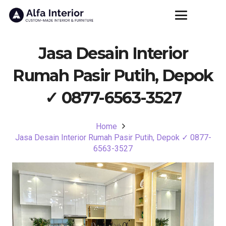
Jasa Desain Interior
Rumah Pasir Putih, Depok
✓ 0877-6563-3527
Home
Jasa Desain Interior Rumah Pasir Putih, Depok ✓ 0877-
6563-3527