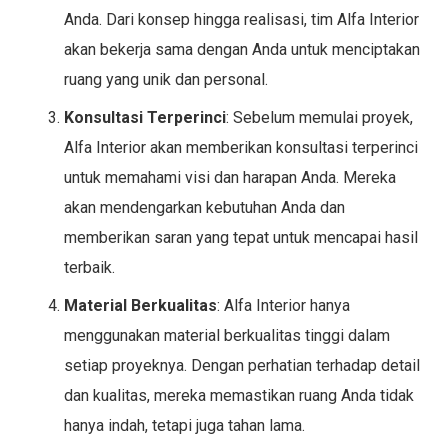
Anda. Dari konsep hingga realisasi, tim Alfa Interior
akan bekerja sama dengan Anda untuk menciptakan
ruang yang unik dan personal.
Konsultasi Terperinci
: Sebelum memulai proyek,
Alfa Interior akan memberikan konsultasi terperinci
untuk memahami visi dan harapan Anda. Mereka
akan mendengarkan kebutuhan Anda dan
memberikan saran yang tepat untuk mencapai hasil
terbaik.
Material Berkualitas
: Alfa Interior hanya
menggunakan material berkualitas tinggi dalam
setiap proyeknya. Dengan perhatian terhadap detail
dan kualitas, mereka memastikan ruang Anda tidak
hanya indah, tetapi juga tahan lama.