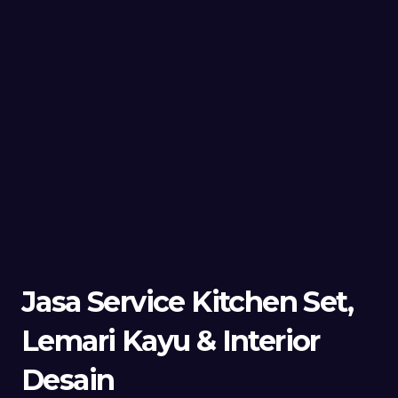
Jasa Service Kitchen Set,
Lemari Kayu & Interior
Desain