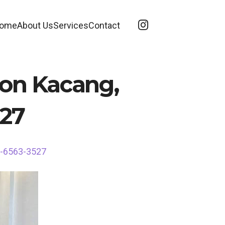
ome
About Us
Services
Contact
bon Kacang,
527
7-6563-3527