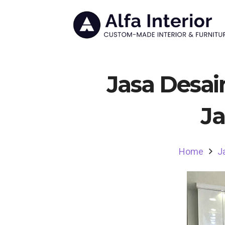
Jasa Desai
Ja
Home
J