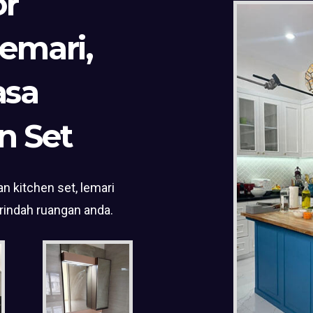
or
Lemari,
asa
n Set
n kitchen set, lemari
rindah ruangan anda.