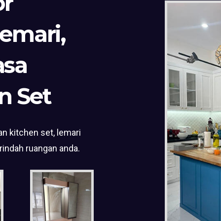
or
Lemari,
asa
n Set
n kitchen set, lemari
rindah ruangan anda.