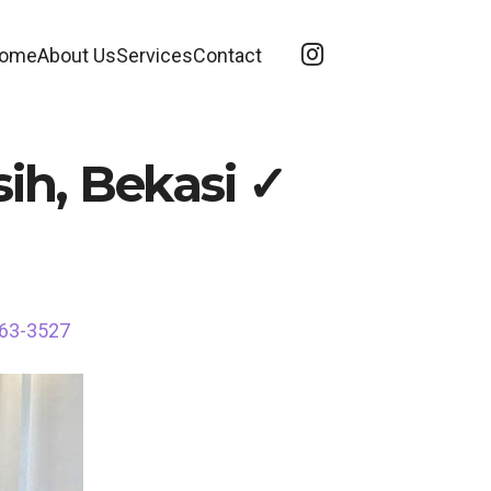
ome
About Us
Services
Contact
sih, Bekasi ✓
563-3527