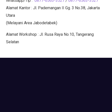
Whatsapp/Tlp :
0877-6563-3527
/
0877-6563-3527
Alamat Kantor : Jl. Pademangan II Gg. 3 No.38, Jakarta
Utara
(Melayani Area Jabodetabek)
Alamat Workshop : Jl. Rusa Raya No.10, Tangerang
Selatan