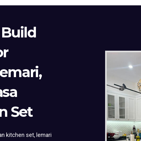
 Build
or
Lemari,
asa
n Set
n kitchen set, lemari