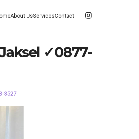
ome
About Us
Services
Contact
 Jaksel ✓0877-
63-3527